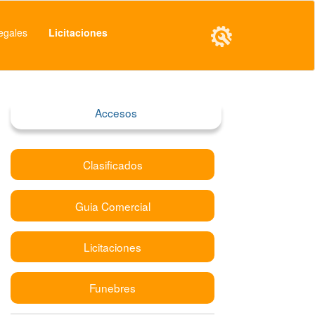
egales
Licitaciones
Accesos
Clasificados
Guia Comercial
Licitaciones
Funebres