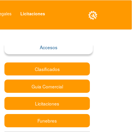
egales
Licitaciones
Accesos
Clasificados
Guia Comercial
Licitaciones
Funebres