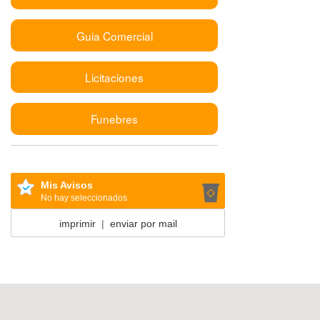
Guia Comercial
Licitaciones
Funebres
Mis Avisos
No hay seleccionados
imprimir
|
enviar por mail