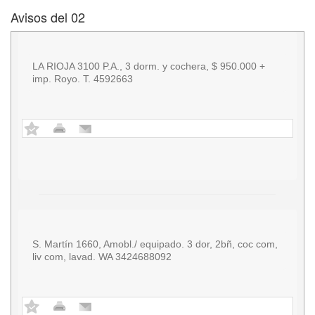
Avisos del 02
LA RIOJA 3100 P.A., 3 dorm. y cochera, $ 950.000 +
imp. Royo. T. 4592663
S. Martín 1660, Amobl./ equipado. 3 dor, 2bñ, coc com,
liv com, lavad. WA 3424688092