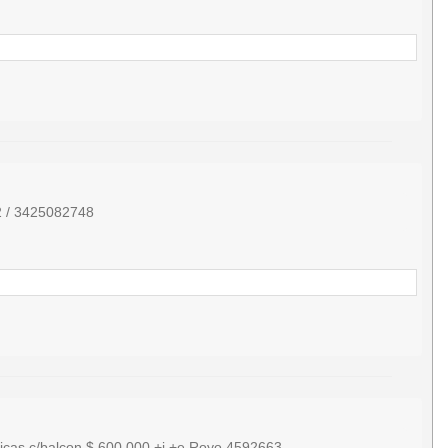
02 / 3425082748
icas c/balcon $ 600.000 +i +e.Royo.4592663