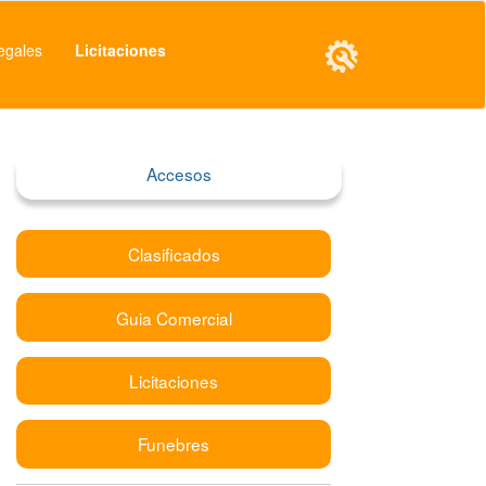
egales
Licitaciones
Accesos
Clasificados
Guia Comercial
Licitaciones
Funebres