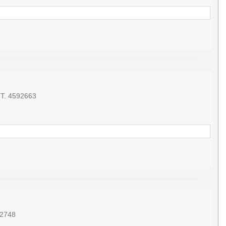
 T. 4592663
82748