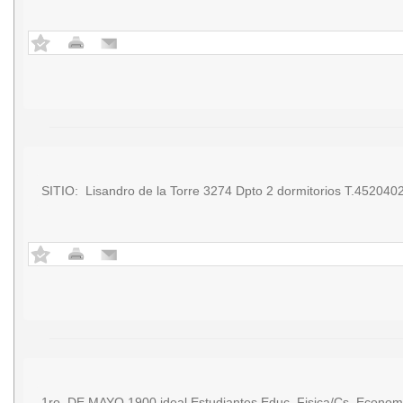
SITIO: Lisandro de la Torre 3274 Dpto 2 dormitorios T.45204
1ro. DE MAYO 1900 ideal Estudiantes Educ. Fisica/Cs. Econom