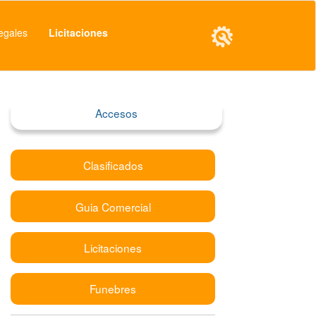
egales
Licitaciones
Accesos
Clasificados
Guia Comercial
Licitaciones
Funebres