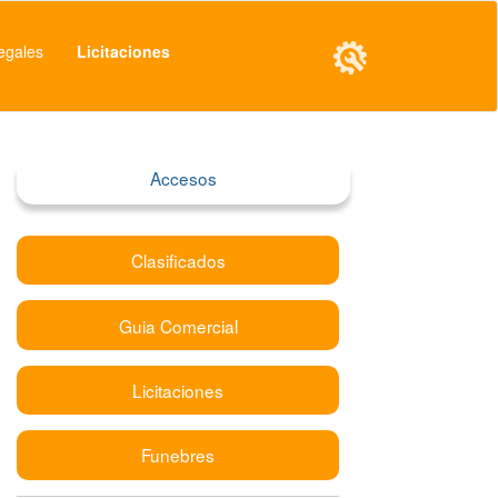
egales
Licitaciones
Accesos
Clasificados
Guia Comercial
Licitaciones
Funebres