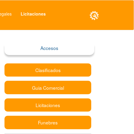
egales
Licitaciones
Accesos
Clasificados
Guia Comercial
Licitaciones
Funebres