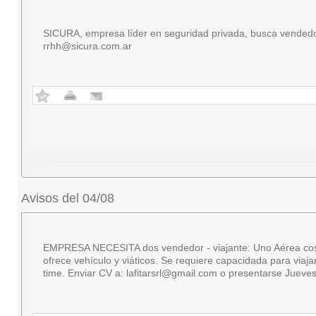
SICURA, empresa líder en seguridad privada, busca vendedor
rrhh@sicura.com.ar
Avisos del 04/08
EMPRESA NECESITA dos vendedor - viajante: Uno Aérea cosmétic
ofrece vehículo y viáticos. Se requiere capacidada para viaj
time. Enviar CV a:
lafitarsrl@gmail.com
o presentarse Jueves 