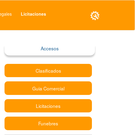
egales
Licitaciones
Accesos
Clasificados
Guia Comercial
Licitaciones
Funebres