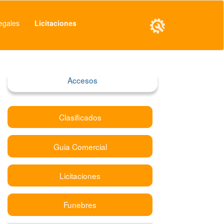
egales
Licitaciones
Accesos
Clasificados
Guia Comercial
Licitaciones
Funebres