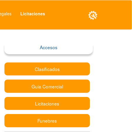
egales
Licitaciones
Accesos
Clasificados
Guia Comercial
Licitaciones
Funebres