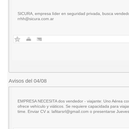
SICURA, empresa líder en seguridad privada, busca vendedor
rrhh@sicura.com.ar
Avisos del 04/08
EMPRESA NECESITA dos vendedor - viajante: Uno Aérea cosmétic
ofrece vehículo y viáticos. Se requiere capacidada para viaj
time. Enviar CV a:
lafitarsrl@gmail.com
o presentarse Jueves 