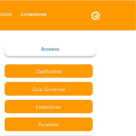
egales
Licitaciones
Accesos
Clasificados
Guia Comercial
Licitaciones
Funebres