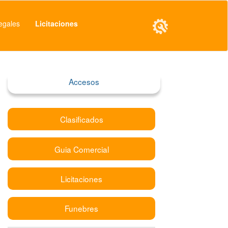
egales
Licitaciones
Accesos
Clasificados
Guia Comercial
Licitaciones
Funebres