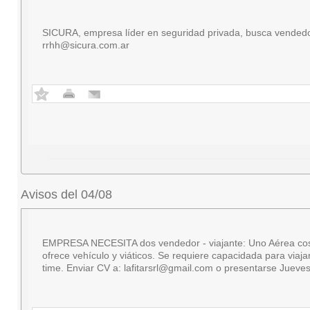
SICURA, empresa líder en seguridad privada, busca vendedor
rrhh@sicura.com.ar
Avisos del 04/08
EMPRESA NECESITA dos vendedor - viajante: Uno Aérea cosmétic
ofrece vehículo y viáticos. Se requiere capacidada para viaj
time. Enviar CV a:
lafitarsrl@gmail.com
o presentarse Jueves 