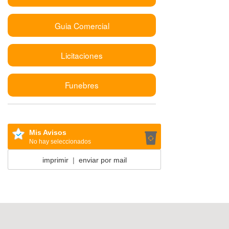
Guia Comercial
Licitaciones
Funebres
Mis Avisos
No hay seleccionados
imprimir
|
enviar por mail