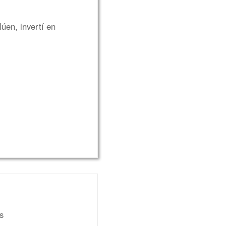
úen, invertí en
s