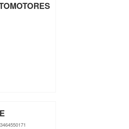
UTOMOTORES
E
: 3464550171