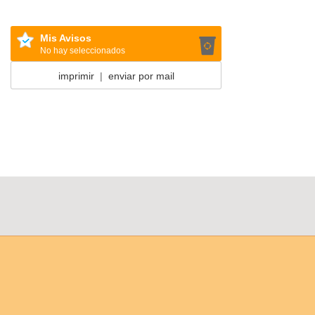
Mis Avisos
No hay seleccionados
imprimir
|
enviar por mail