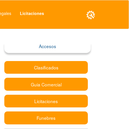
egales
Licitaciones
Accesos
Clasificados
Guia Comercial
Licitaciones
Funebres