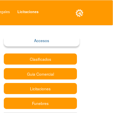
egales
Licitaciones
Accesos
Clasificados
Guia Comercial
Licitaciones
Funebres