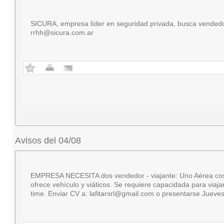
SICURA, empresa líder en seguridad privada, busca vendedor
rrhh@sicura.com.ar
Avisos del 04/08
EMPRESA NECESITA dos vendedor - viajante: Uno Aérea cosmétic
ofrece vehículo y viáticos. Se requiere capacidada para viaj
time. Enviar CV a:
lafitarsrl@gmail.com
o presentarse Jueves 