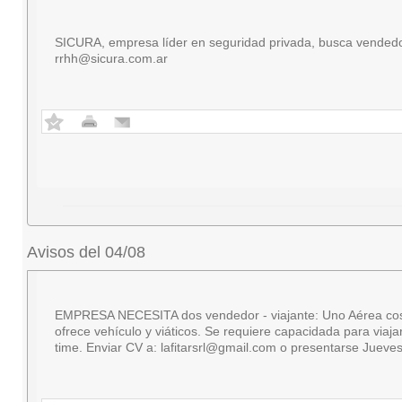
SICURA, empresa líder en seguridad privada, busca vendedor
rrhh@sicura.com.ar
Avisos del 04/08
EMPRESA NECESITA dos vendedor - viajante: Uno Aérea cosmétic
ofrece vehículo y viáticos. Se requiere capacidada para viaj
time. Enviar CV a:
lafitarsrl@gmail.com
o presentarse Jueves 