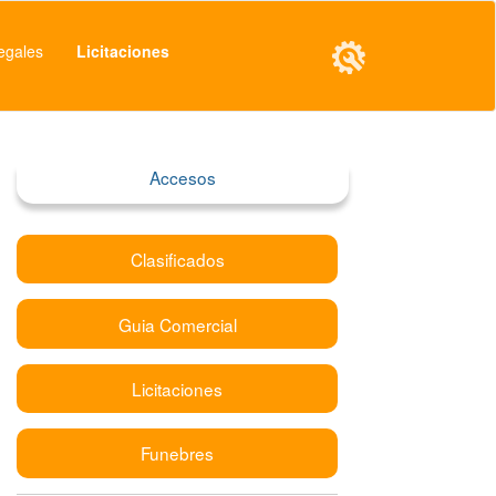
egales
Licitaciones
Accesos
Clasificados
Guia Comercial
Licitaciones
Funebres