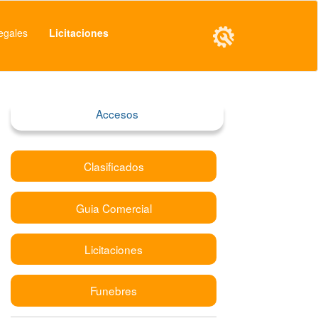
egales
Licitaciones
Accesos
Clasificados
Guia Comercial
Licitaciones
Funebres