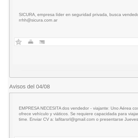
SICURA, empresa líder en seguridad privada, busca vendedor
rrhh@sicura.com.ar
Avisos del 04/08
EMPRESA NECESITA dos vendedor - viajante: Uno Aérea cosmétic
ofrece vehículo y viáticos. Se requiere capacidada para viaj
time. Enviar CV a:
lafitarsrl@gmail.com
o presentarse Jueves 