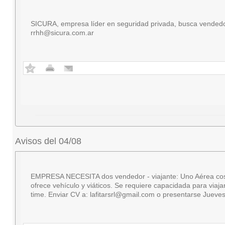
SICURA, empresa líder en seguridad privada, busca vendedor
rrhh@sicura.com.ar
Avisos del 04/08
EMPRESA NECESITA dos vendedor - viajante: Uno Aérea cosmétic
ofrece vehículo y viáticos. Se requiere capacidada para viaj
time. Enviar CV a:
lafitarsrl@gmail.com
o presentarse Jueves 