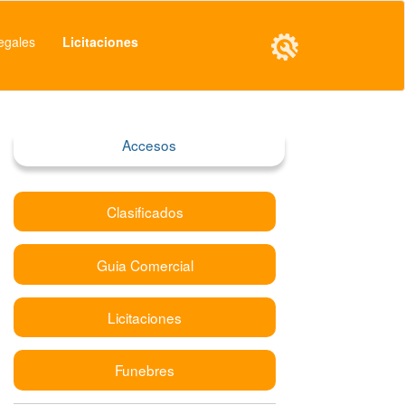
egales
Licitaciones
Accesos
Clasificados
Guia Comercial
Licitaciones
Funebres