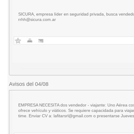
SICURA, empresa líder en seguridad privada, busca vendedor
rrhh@sicura.com.ar
Avisos del 04/08
EMPRESA NECESITA dos vendedor - viajante: Uno Aérea cosmétic
ofrece vehículo y viáticos. Se requiere capacidada para viaj
time. Enviar CV a:
lafitarsrl@gmail.com
o presentarse Jueves 