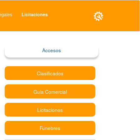
egales
Licitaciones
Accesos
Clasificados
Guia Comercial
Licitaciones
Funebres