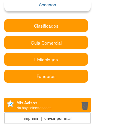
Accesos
Clasificados
Guia Comercial
Licitaciones
Funebres
Mis Avisos
No hay seleccionados
imprimir
|
enviar por mail