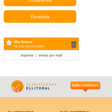
Funebres
Mis Avisos
No hay seleccionados
imprimir
|
enviar por mail